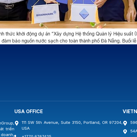
h thức khởi động dự án “Xây dựng Hệ thống Quản lý Hiệu suất
ệc đảm bảo nguồn nước sạch cho toàn thành phố Đà Nẵng. Buổi lễ
USA OFFICE
VIET
111 SW 5th Avenue, Suite 3150, Portland, OR 97204,
596
nGroup,
USA
t triển
54A
 doanh,
+1770 6767425