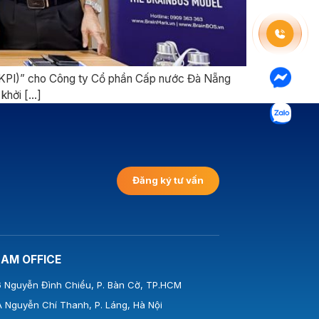
 (KPI)” cho Công ty Cổ phần Cấp nước Đà Nẵng
 khởi […]
Đăng ký tư vấn
NAM OFFICE
 Nguyễn Đình Chiểu, P. Bàn Cờ, TP.HCM
 Nguyễn Chí Thanh, P. Láng, Hà Nội