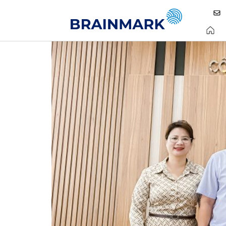
BrainMark khởi động dự án 