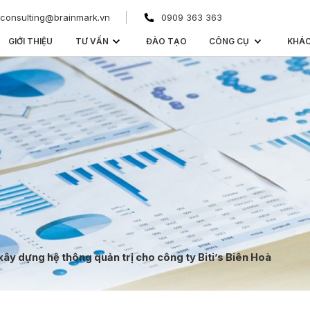
consulting@brainmark.vn
0909 363 363
GIỚI THIỆU
TƯ VẤN
ĐÀO TẠO
CÔNG CỤ
KHÁ
xây dựng hệ thông quản trị cho công ty Biti’s Biên Hoà