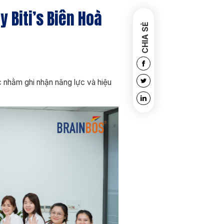
 Biti’s Biên Hoà
CHIA SẺ
c nhằm ghi nhận năng lực và hiệu