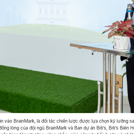
in vào BrainMark, là đối tác chiến lược được lựa chọn kỹ lưỡng s
ồng lòng của đội ngũ BrainMark và Ban dự án Biti’s, Biti’s Biên 