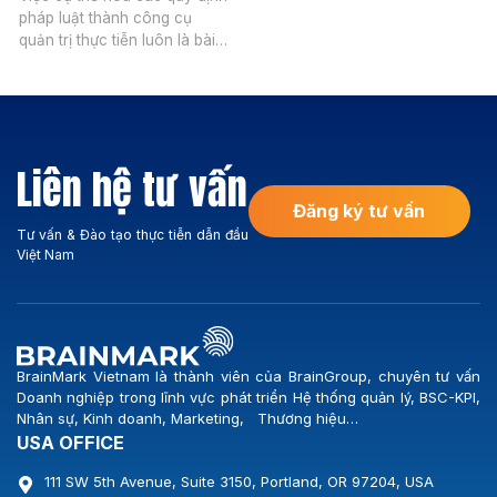
pháp luật thành công cụ
năm 2026, BrainMark
quản trị thực tiễn luôn là bài
Vietnam chính thức khởi động
toán đòi hỏi sự kết hợp chặt
dự án Xây dựng Hệ thống
chẽ giữa tư duy quản lý hiện
BSC-KPI cùng Công ty Cổ
đại và sự am hiểu sâu sắc
phần Logistics Vicem. Sự kiện
hành lang pháp lý. Với sự ra
đánh dấu bước ngoặt quan
đời của Nghị định
trọng trong chiến lược nâng
Liên hệ tư vấn
335/2025/NĐ-CP và Nghị
[…]
định […]
Đăng ký tư vấn
Tư vấn & Đào tạo thực tiễn dẫn đầu
Việt Nam
BrainMark Vietnam là thành viên của BrainGroup, chuyên tư vấn
Doanh nghiệp trong lĩnh vực phát triển Hệ thống quản lý, BSC-KPI,
Nhân sự, Kinh doanh, Marketing, Thương hiệu…
USA OFFICE
111 SW 5th Avenue, Suite 3150, Portland, OR 97204, USA