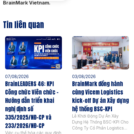
BrainMark Vietnam.
Tin liên quan
07/08/2026
03/08/2026
BrainLEADERS 46: KPI
BrainMark đồng hành
Công chức Viên chức –
cùng Vicem Logistics
Hướng dẫn triển khai
kick-off Dự án Xây dựng
nghị định số
hệ thống BSC-KPI
335/2025/NĐ-CP và
Lễ Khởi Động Dự Án Xây
Dựng Hệ Thống BSC-KPI Cho
233/2026/NĐ-CP
Công Ty Cổ Phần Logistics
Việc cụ thể hóa các quy định
Vicem Ngày 04 tháng 08