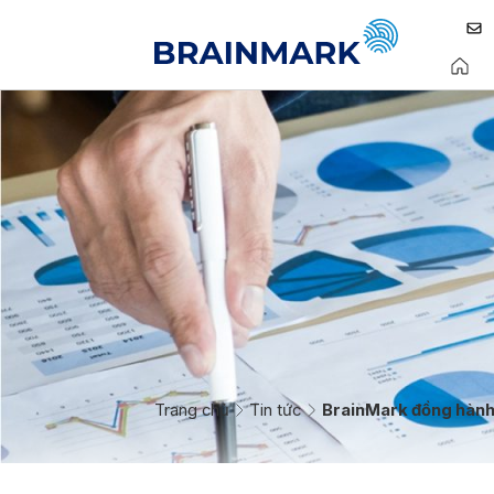
Trang chủ
Tin tức
BrainMark đồng hành 