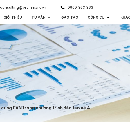
consulting@brainmark.vn
0909 363 363
GIỚI THIỆU
TƯ VẤN
ĐÀO TẠO
CÔNG CỤ
KHÁ
cùng EVN trong chương trình đào tạo về AI