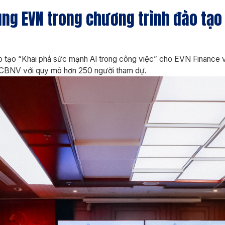
g EVN trong chương trình đào tạo 
o tạo “Khai phá sức mạnh AI trong công việc” cho EVN Finance 
ể CBNV với quy mô hơn 250 người tham dự.