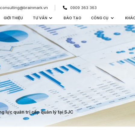
consulting@brainmark.vn
0909 363 363
GIỚI THIỆU
TƯ VẤN
ĐÀO TẠO
CÔNG CỤ
KHÁ
 lực quản trị cấp quản lý tại SJC