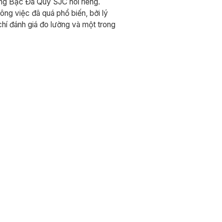
ng Bạc Đá Quý SJC nói riêng.
ng việc đã quá phổ biến, bởi lý
hí đánh giá đo lường và một trong