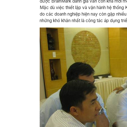
được BrainMark đánh giá vẫn còn khá mới mẻ
Mặc dù việc thiết lập và vận hành hệ thống 
do các doanh nghiệp hiện nay còn gặp nhiều 
những khó khăn nhất là công tác áp dụng tri