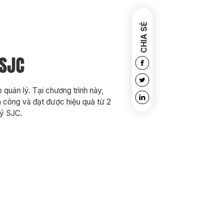
CHIA SẺ
 SJC
quản lý. Tại chương trình này,
h công và đạt được hiệu quả từ 2
uý SJC.