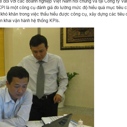
 đối với các doanh nghiệp Việt Nam nói chung và tại Công ty Và
KPI là một công cụ đánh giá đo lường mức độ hiểu quả mục tiêu cô
khó khăn trong việc thấu hiểu được công cụ, xây dựng các tiêu c
ển khai vận hành hệ thống KPIs.