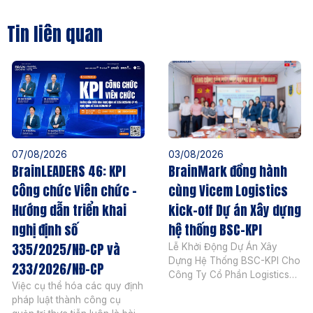
Tin liên quan
07/08/2026
03/08/2026
BrainLEADERS 46: KPI
BrainMark đồng hành
Công chức Viên chức –
cùng Vicem Logistics
Hướng dẫn triển khai
kick-off Dự án Xây dựng
nghị định số
hệ thống BSC-KPI
335/2025/NĐ-CP và
Lễ Khởi Động Dự Án Xây
Dựng Hệ Thống BSC-KPI Cho
233/2026/NĐ-CP
Công Ty Cổ Phần Logistics
Việc cụ thể hóa các quy định
Vicem Ngày 04 tháng 08
pháp luật thành công cụ
năm 2026, BrainMark