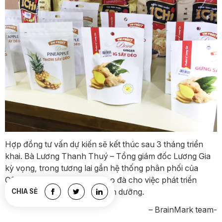
Hợp đồng tư vấn dự kiến sẽ kết thúc sau 3 tháng triển
khai. Bà Lương Thanh Thuý – Tổng giám đốc Lương Gia
kỳ vọng, trong tương lai gần hệ thống phân phối của
Công ty sẽ được mở rộng, tạo đà cho việc phát triển
thêm các dòng sản phẩm dinh dưỡng.
CHIA SẺ
– BrainMark team-