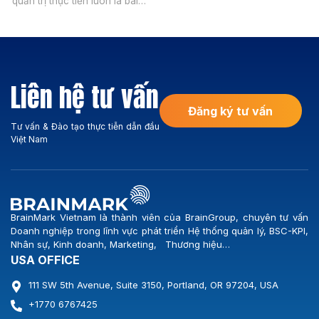
quản trị thực tiễn luôn là bài
Vietnam chính thức khởi động
toán đòi hỏi sự kết hợp chặt
dự án Xây dựng Hệ thống
chẽ giữa tư duy quản lý hiện
BSC-KPI cùng Công ty Cổ
đại và sự am hiểu sâu sắc
phần Logistics Vicem. Sự kiện
hành lang pháp lý. Với sự ra
đánh dấu bước ngoặt quan
đời của Nghị định
trọng trong chiến lược nâng
Liên hệ tư vấn
335/2025/NĐ-CP và Nghị
[…]
định […]
Đăng ký tư vấn
Tư vấn & Đào tạo thực tiễn dẫn đầu
Việt Nam
BrainMark Vietnam là thành viên của BrainGroup, chuyên tư vấn
Doanh nghiệp trong lĩnh vực phát triển Hệ thống quản lý, BSC-KPI,
Nhân sự, Kinh doanh, Marketing, Thương hiệu…
USA OFFICE
111 SW 5th Avenue, Suite 3150, Portland, OR 97204, USA
+1770 6767425