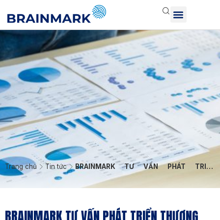
Trang chủ
Tin tức
BRAINMARK TƯ VẤN PHÁT TRIỂN
THƯƠNG HIỆU VÀ MARKETING CHO
LƯƠNG GIA
BRAINMARK TƯ VẤN PHÁT TRIỂN THƯƠNG