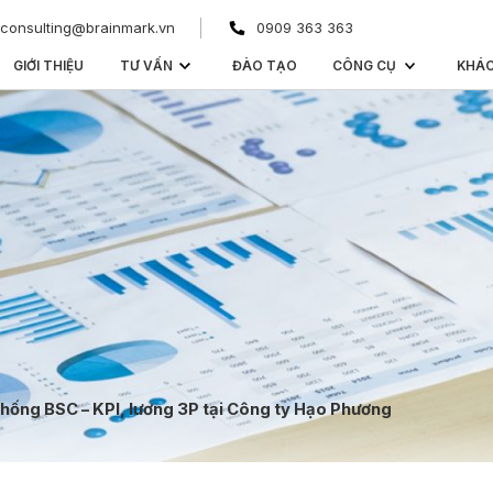
consulting@brainmark.vn
0909 363 363
GIỚI THIỆU
TƯ VẤN
ĐÀO TẠO
CÔNG CỤ
KHÁ
hống BSC – KPI, lương 3P tại Công ty Hạo Phương