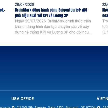
28/07/2026
22/
ick-
BrainMark đồng hành cùng Saigontourist: đột
Khó
phá hiệu suất với KPI và Lương 3P
doa
Ngày 29/07/2026, BrainMark chính thức triển
Tro
khai chương trình đào tạo chuyên sâu về xây
toá
dựng hệ thống KPI và Lương 3P cho đội ngũ
(DN
 án
Ban Lãnh đạo và Quản lý cấp cao của
độn
 Cổ
Saigontourist. Đối với một tập đoàn hàng đầu
hệ 
ước
trong ngành dịch vụ và du lịch, việc tối ưu hóa
vữn
bộ máy […]
USA OFFICE
VIET
111 SW 5th Avenue, Suite 3150, Portland, OR 97204,
596
nGroup,