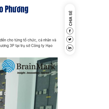
ạo Phương
CHIA SẺ
 đến cho từng tổ chức, cá nhân và
lương 3P tại trụ sở Công ty Hạo