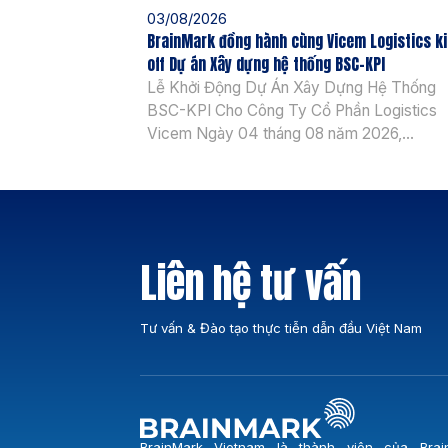
03/08/2026
BrainMark đồng hành cùng Vicem Logistics k
off Dự án Xây dựng hệ thống BSC-KPI
Lễ Khởi Động Dự Án Xây Dựng Hệ Thống
BSC-KPI Cho Công Ty Cổ Phần Logistics
Vicem Ngày 04 tháng 08 năm 2026,
BrainMark Vietnam chính thức khởi động dự
Xây dựng Hệ thống BSC-KPI cùng Công ty
phần Logistics Vicem. Sự kiện đánh dấu b
ngoặt quan trọng trong chiến lược nâng […]
Liên hệ tư vấn
Tư vấn & Đào tạo thực tiễn dẫn đầu Việt Nam
BrainMark Vietnam là thành viên của Brai