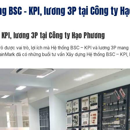
g BSC – KPI, lương 3P tại Công ty H
 KPI, lương 3P tại Công ty Hạo Phương
õ được vai trò, lợi ích mà Hệ thống BSC – KPI và lương 3P mang
BrainMark đã có những buổi tư vấn Xây dựng Hệ thống BSC – KPI, 