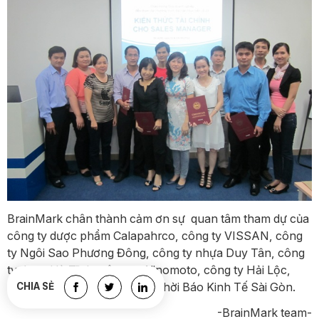
BrainMark chân thành cảm ơn sự quan tâm tham dự của
công ty dược phẩm Calapahrco, công ty VISSAN, công
ty Ngôi Sao Phương Đông, công ty nhựa Duy Tân, công
ty dược Hà Tĩnh, công ty Ajinomoto, công ty Hải Lộc,
công ty dược Nam Trân, và Thời Báo Kinh Tế Sài Gòn.
CHIA SẺ
-BrainMark team-