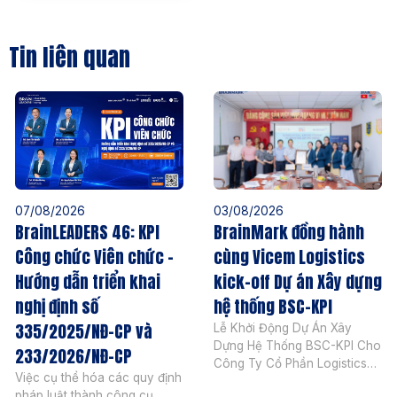
Tin liên quan
07/08/2026
03/08/2026
BrainLEADERS 46: KPI
BrainMark đồng hành
Công chức Viên chức –
cùng Vicem Logistics
Hướng dẫn triển khai
kick-off Dự án Xây dựng
nghị định số
hệ thống BSC-KPI
335/2025/NĐ-CP và
Lễ Khởi Động Dự Án Xây
Dựng Hệ Thống BSC-KPI Cho
233/2026/NĐ-CP
Công Ty Cổ Phần Logistics
Việc cụ thể hóa các quy định
Vicem Ngày 04 tháng 08
pháp luật thành công cụ