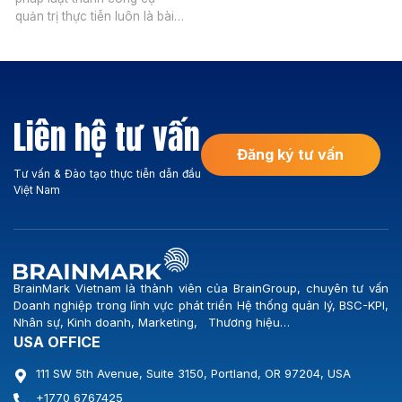
năm 2026, BrainMark
quản trị thực tiễn luôn là bài
Vietnam chính thức khởi động
toán đòi hỏi sự kết hợp chặt
dự án Xây dựng Hệ thống
chẽ giữa tư duy quản lý hiện
BSC-KPI cùng Công ty Cổ
đại và sự am hiểu sâu sắc
phần Logistics Vicem. Sự kiện
hành lang pháp lý. Với sự ra
đánh dấu bước ngoặt quan
đời của Nghị định
trọng trong chiến lược nâng
Liên hệ tư vấn
335/2025/NĐ-CP và Nghị
[…]
định […]
Đăng ký tư vấn
Tư vấn & Đào tạo thực tiễn dẫn đầu
Việt Nam
BrainMark Vietnam là thành viên của BrainGroup, chuyên tư vấn
Doanh nghiệp trong lĩnh vực phát triển Hệ thống quản lý, BSC-KPI,
Nhân sự, Kinh doanh, Marketing, Thương hiệu…
USA OFFICE
111 SW 5th Avenue, Suite 3150, Portland, OR 97204, USA
+1770 6767425