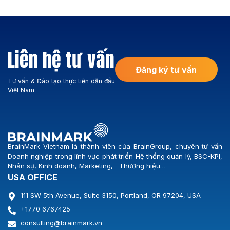
toán đòi hỏi sự kết hợp chặt
dự án Xây dựng Hệ thống
chẽ giữa tư duy quản lý hiện
BSC-KPI cùng Công ty Cổ
đại và sự am hiểu sâu sắc
phần Logistics Vicem. Sự kiện
hành lang pháp lý. Với sự ra
đánh dấu bước ngoặt quan
đời của Nghị định
trọng trong chiến lược nâng
Liên hệ tư vấn
335/2025/NĐ-CP và Nghị
[…]
định […]
Đăng ký tư vấn
Tư vấn & Đào tạo thực tiễn dẫn đầu
Việt Nam
BrainMark Vietnam là thành viên của BrainGroup, chuyên tư vấn
Doanh nghiệp trong lĩnh vực phát triển Hệ thống quản lý, BSC-KPI,
Nhân sự, Kinh doanh, Marketing, Thương hiệu…
USA OFFICE
111 SW 5th Avenue, Suite 3150, Portland, OR 97204, USA
+1770 6767425
consulting@brainmark.vn