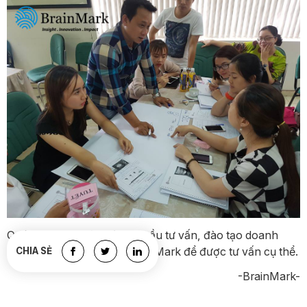
Quý doanh nghiệp có nhu cầu tư vấn, đào tạo doanh
nghiệp, vui lòng liên hệ BrainMark để được tư vấn cụ thể.
CHIA SẺ
-BrainMark-