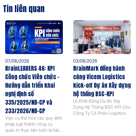
Tin liên quan
07/08/2026
03/08/2026
BrainLEADERS 46: KPI
BrainMark đồng hành
Công chức Viên chức –
cùng Vicem Logistics
Hướng dẫn triển khai
kick-off Dự án Xây dựng
nghị định số
hệ thống BSC-KPI
335/2025/NĐ-CP và
Lễ Khởi Động Dự Án Xây
Dựng Hệ Thống BSC-KPI Cho
233/2026/NĐ-CP
Công Ty Cổ Phần Logistics
Việc cụ thể hóa các quy định
Vicem Ngày 04 tháng 08
pháp luật thành công cụ
năm 2026, BrainMark
quản trị thực tiễn luôn là bài
Vietnam chính thức khởi động