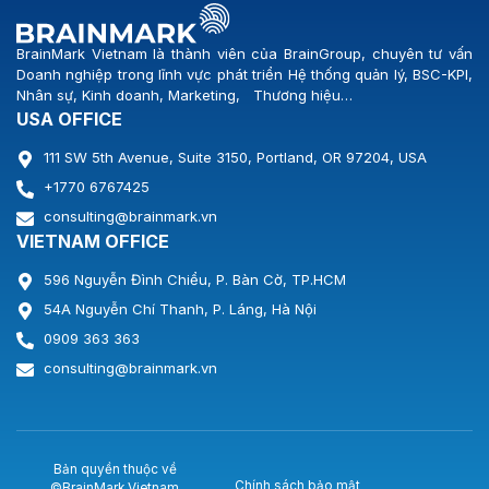
BrainMark Vietnam là thành viên của BrainGroup, chuyên tư vấn
Doanh nghiệp trong lĩnh vực phát triển Hệ thống quản lý, BSC-KPI,
Nhân sự, Kinh doanh, Marketing, Thương hiệu…
USA OFFICE
111 SW 5th Avenue, Suite 3150, Portland, OR 97204, USA
+1770 6767425
consulting@brainmark.vn
VIETNAM OFFICE
596 Nguyễn Đình Chiểu, P. Bàn Cờ, TP.HCM
54A Nguyễn Chí Thanh, P. Láng, Hà Nội
0909 363 363
consulting@brainmark.vn
Bản quyền thuộc về
Chính sách bảo mật
©BrainMark Vietnam