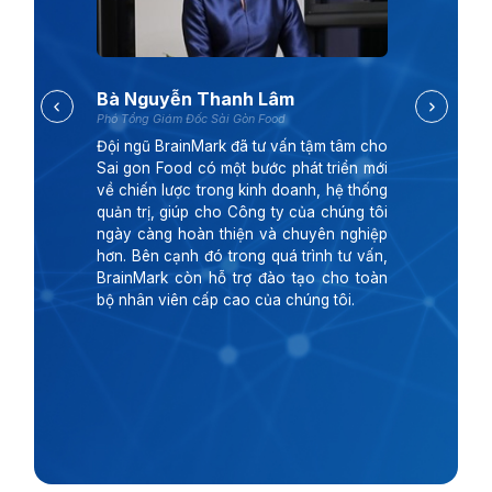
Bà Nguyễn Thanh Lâm
Phó Tổng Giám Đốc Sài Gòn Food
P
Đội ngũ BrainMark đã tư vấn tậm tâm cho
Sai gon Food có một bước phát triển mới
về chiến lược trong kinh doanh, hệ thống
quản trị, giúp cho Công ty của chúng tôi
ngày càng hoàn thiện và chuyên nghiệp
hơn. Bên cạnh đó trong quá trình tư vấn,
BrainMark còn hỗ trợ đào tạo cho toàn
bộ nhân viên cấp cao của chúng tôi.