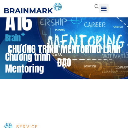
CHƯƠNG TRÌNH MENTORING LÃNH
ĐẠO
Trang chủ
Chương trình Mentoring lãnh đạo
SERVICE