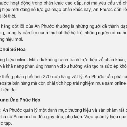
hước hoạt động trong phân khúc cao cấp, nơi mà yêu cầu về chất
g hiệu mới đang nỗ lực gia nhập phân khúc này, An Phước cần li
 lỗi thời.
ch hàng cốt lõi của An Phước thường là những người đã thành đ
ờng, công ty cần tìm cách thu hút thế hệ trẻ, những người có xu h
ng hiệu mới.
Chơi Số Hóa
g hiệu online: Mặc dù không cạnh tranh trực tiếp về phân khúc, 
và khả năng phản ứng nhanh với xu hướng vẫn tạo ra sức ép khô
ệ thống phân phối hơn 270 cửa hàng vật lý, An Phước cần phải c
ebsite bán hàng mà còn phải tích hợp trải nghiệm mua sắm online
 hiện đại.
Cung Ứng Phức Hợp
 An Phước quản lý một danh mục thương hiệu và sản phẩm rất đa
nhà nữ Anamai cho đến giày dép, phụ kiện. Việc quản lý hiệu quả
ức tạp.