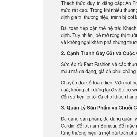
Thách thức duy trì đẳng cấp: An P
mức rất cao. Trong khi nhiều thươn
định giá trị thương hiệu, tránh bị coi là
Bài toán tiếp cận thế hệ trẻ: Khá
định. Tuy nhiên, để mở rộng thị trư
và không ngại khám phá những thươ
2. Cạnh Tranh Gay Gắt và Cuộc 
Sức ép từ Fast Fashion và các thươn
mẫu mã đa dạng, giá cả phải chăng 
Chuyển đổi số toàn diện: Với một h
quả, không chỉ dừng lại ở việc có w
đến sự tiện lợi tối đa cho khách hàng
3. Quản Lý Sản Phẩm và Chuỗi 
Đa dạng sản phẩm, đa dạng quản lý:
Cardin, đồ lót nam Bonjour, đồ mặc 
từng thương hiệu là một bài toán ph