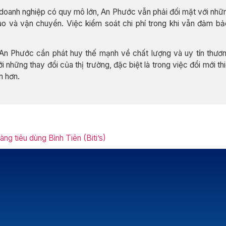
doanh nghiệp có quy mô lớn, An Phước vẫn phải đối mặt với những
ào và vận chuyển. Việc kiểm soát chi phí trong khi vẫn đảm bả
, An Phước cần phát huy thế mạnh về chất lượng và uy tín thươ
 những thay đổi của thị trường, đặc biệt là trong việc đổi mới th
n hơn.
g tiêu dùng Bình Tiên (Biti’s)