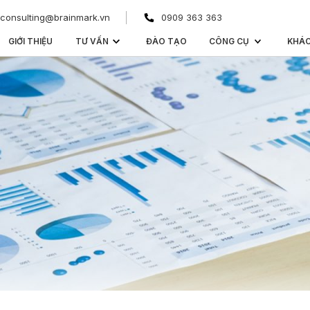
consulting@brainmark.vn
0909 363 363
GIỚI THIỆU
TƯ VẤN
ĐÀO TẠO
CÔNG CỤ
KHÁ