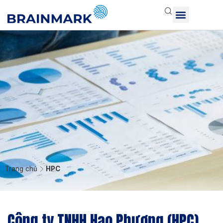
Trang chủ
HPC
Công ty TNHH Hạo Phương (HPC)