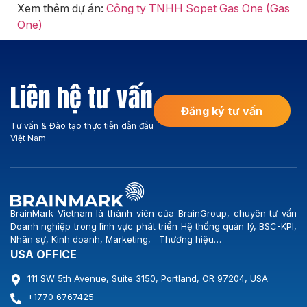
Xem thêm dự án:
Công ty TNHH Sopet Gas One (Gas
One)
Liên hệ tư vấn
Đăng ký tư vấn
Tư vấn & Đào tạo thực tiễn dẫn đầu
Việt Nam
BrainMark Vietnam là thành viên của BrainGroup, chuyên tư vấn
Doanh nghiệp trong lĩnh vực phát triển Hệ thống quản lý, BSC-KPI,
Nhân sự, Kinh doanh, Marketing, Thương hiệu…
USA OFFICE
111 SW 5th Avenue, Suite 3150, Portland, OR 97204, USA
+1770 6767425