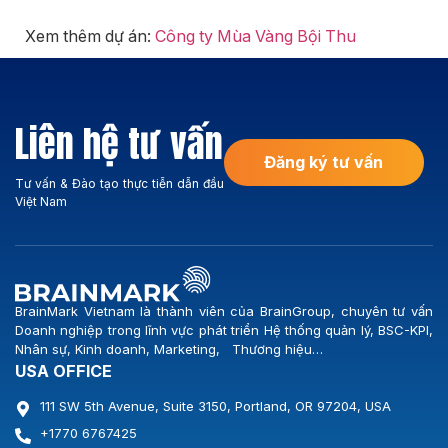
Xem thêm dự án:
Công ty Mùa Vàng Bội Thu
Liên hệ tư vấn
Đăng ký tư vấn
Tư vấn & Đào tạo thực tiễn dẫn đầu
Việt Nam
BrainMark Vietnam là thành viên của BrainGroup, chuyên tư vấn
Doanh nghiệp trong lĩnh vực phát triển Hệ thống quản lý, BSC-KPI,
Nhân sự, Kinh doanh, Marketing, Thương hiệu…
USA OFFICE
111 SW 5th Avenue, Suite 3150, Portland, OR 97204, USA
+1770 6767425