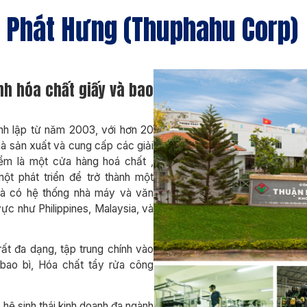
 Phát Hưng (Thuphahu Corp)
nh hóa chất giấy và bao
h lập từ năm 2003, với hơn 20
à sản xuất và cung cấp các giải
iểm là một cửa hàng hoá chất ,
t phát triển để trở thành một
và có hệ thống nhà máy và văn
vực như Philippines, Malaysia, và
t đa dạng, tập trung chính vào
 bao bì, Hóa chất tẩy rửa công
 hệ sinh thái kinh doanh đa ngành