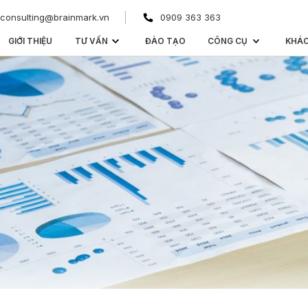
consulting@brainmark.vn
0909 363 363
GIỚI THIỆU
TƯ VẤN
ĐÀO TẠO
CÔNG CỤ
KHÁ