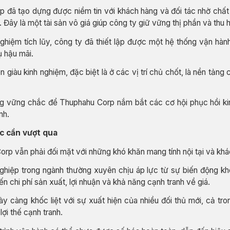
 đã tạo dựng được niềm tin với khách hàng và đối tác nhờ chất
Đây là một tài sản vô giá giúp công ty giữ vững thị phần và thu 
ghiệm tích lũy, công ty đã thiết lập được một hệ thống vận hành
ụ hậu mãi.
 giàu kinh nghiệm, đặc biệt là ở các vị trí chủ chốt, là nền tảng c
g vững chắc để Thuphahu Corp nắm bắt các cơ hội phục hồi kinh
nh.
c cần vượt qua
orp vẫn phải đối mặt với những khó khăn mang tính nội tại và khá
hiệp trong ngành thường xuyên chịu áp lực từ sự biến động khó
n chi phí sản xuất, lợi nhuận và khả năng cạnh tranh về giá.
y càng khốc liệt với sự xuất hiện của nhiều đối thủ mới, cả tro
lợi thế cạnh tranh.