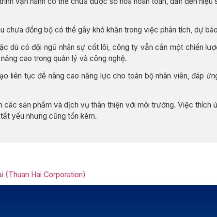
rình vận hành có thể chưa được số hóa hoàn toàn, dẫn đến hiệu suấ
ệu chưa đồng bộ có thể gây khó khăn trong việc phân tích, dự báo
c dù có đội ngũ nhân sự cốt lõi, công ty vẫn cần một chiến lược
ỹ năng cao trong quản lý và công nghệ.
ạo liên tục để nâng cao năng lực cho toàn bộ nhân viên, đáp ứng
 các sản phẩm và dịch vụ thân thiện với môi trường. Việc thích 
 tất yếu nhưng cũng tốn kém.
 (Thuan Hai Corporation)