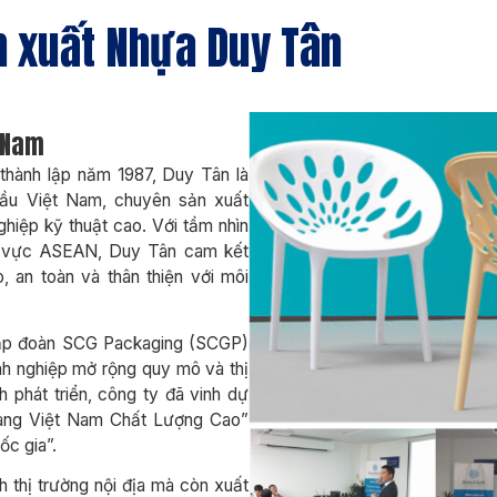
n xuất Nhựa Duy Tân
 Nam
t
hành lập năm 1987, Duy Tân là
đầu Việt Nam, chuyên sản xuất
hiệp kỹ thuật cao. Với tầm nhìn
hu vực ASEAN, Duy Tân cam kết
 an toàn và thân thiện với môi
Tập đoàn SCG Packaging (SCGP)
h nghiệp mở rộng quy mô và thị
h phát triển, công ty đã vinh dự
“Hàng Việt Nam Chất Lượng Cao”
ốc gia”.
 thị trường nội địa mà còn xuất