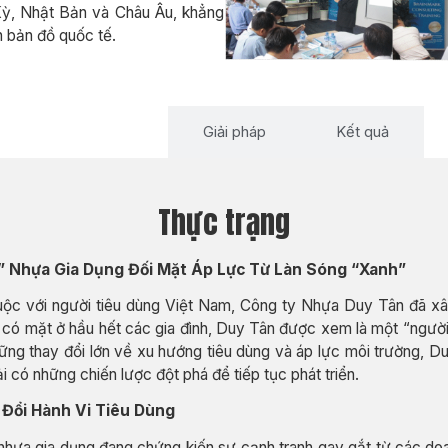
 Kỳ, Nhật Bản và Châu Âu, khẳng
ên bản đồ quốc tế.
Thực trạng
Giải pháp
Kết quả
Thực trạng
” Nhựa Gia Dụng Đối Mặt Áp Lực Từ Làn Sóng “Xanh”
uộc với người tiêu dùng Việt Nam, Công ty Nhựa Duy Tân đã x
có mặt ở hầu hết các gia đình, Duy Tân được xem là một “người 
những thay đổi lớn về xu hướng tiêu dùng và áp lực môi trường,
i có những chiến lược đột phá để tiếp tục phát triển.
 Đổi Hành Vi Tiêu Dùng
nhựa gia dụng đang chứng kiến sự cạnh tranh gay gắt từ các doan