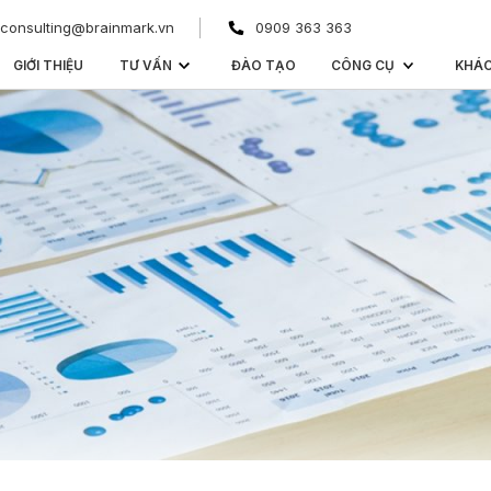
consulting@brainmark.vn
0909 363 363
GIỚI THIỆU
TƯ VẤN
ĐÀO TẠO
CÔNG CỤ
KHÁ