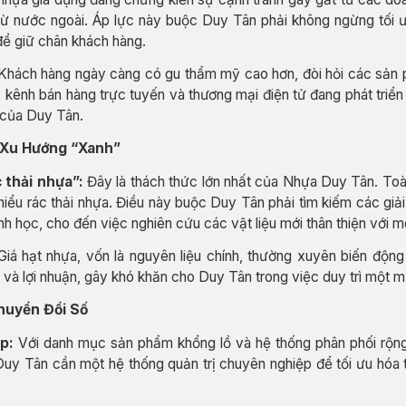
ừ nước ngoài. Áp lực này buộc Duy Tân phải không ngừng tối ưu
để giữ chân khách hàng.
hách hàng ngày càng có gu thẩm mỹ cao hơn, đòi hỏi các sản 
, kênh bán hàng trực tuyến và thương mại điện tử đang phát triể
 của Duy Tân.
 Xu Hướng “Xanh”
 thải nhựa”:
Đây là thách thức lớn nhất của Nhựa Duy Tân. To
iểu rác thải nhựa. Điều này buộc Duy Tân phải tìm kiếm các giải
inh học, cho đến việc nghiên cứu các vật liệu mới thân thiện với m
iá hạt nhựa, vốn là nguyên liệu chính, thường xuyên biến động 
t và lợi nhuận, gây khó khăn cho Duy Tân trong việc duy trì một m
huyển Đổi Số
p:
Với danh mục sản phẩm khổng lồ và hệ thống phân phối rộng
 Duy Tân cần một hệ thống quản trị chuyên nghiệp để tối ưu hóa 