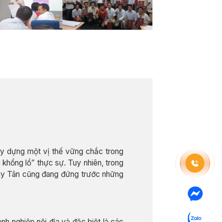
ây dựng một vị thế vững chắc trong
khổng lồ” thực sự. Tuy nhiên, trong
 Duy Tân cũng đang đứng trước những
h nghiệp nội địa và đặc biệt là các