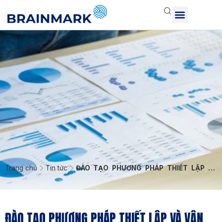
Trang chủ
Tin tức
ĐÀO TẠO PHƯƠNG PHÁP THIẾT LẬP VÀ
VẬN HÀNH HỆ THỐNG KPI
ĐÀO TẠO PHƯƠNG PHÁP THIẾT LẬP VÀ VẬN