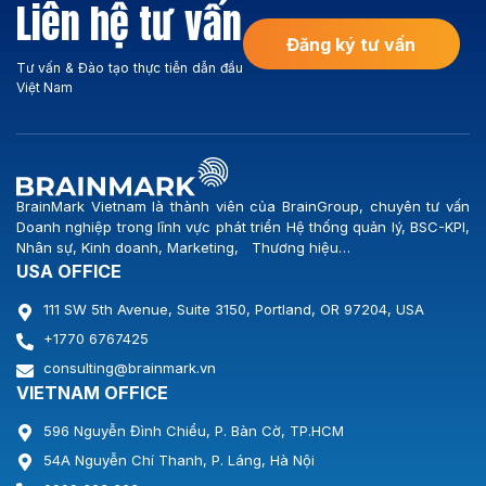
Liên hệ tư vấn
335/2025/NĐ-CP và Nghị
[…]
định […]
Đăng ký tư vấn
Tư vấn & Đào tạo thực tiễn dẫn đầu
Việt Nam
BrainMark Vietnam là thành viên của BrainGroup, chuyên tư vấn
Doanh nghiệp trong lĩnh vực phát triển Hệ thống quản lý, BSC-KPI,
Nhân sự, Kinh doanh, Marketing, Thương hiệu…
USA OFFICE
111 SW 5th Avenue, Suite 3150, Portland, OR 97204, USA
+1770 6767425
consulting@brainmark.vn
VIETNAM OFFICE
596 Nguyễn Đình Chiểu, P. Bàn Cờ, TP.HCM
54A Nguyễn Chí Thanh, P. Láng, Hà Nội