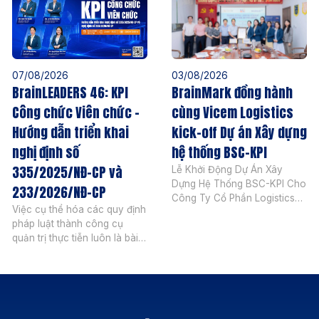
07/08/2026
03/08/2026
BrainLEADERS 46: KPI
BrainMark đồng hành
Công chức Viên chức –
cùng Vicem Logistics
Hướng dẫn triển khai
kick-off Dự án Xây dựng
nghị định số
hệ thống BSC-KPI
335/2025/NĐ-CP và
Lễ Khởi Động Dự Án Xây
Dựng Hệ Thống BSC-KPI Cho
233/2026/NĐ-CP
Công Ty Cổ Phần Logistics
Việc cụ thể hóa các quy định
Vicem Ngày 04 tháng 08
pháp luật thành công cụ
năm 2026, BrainMark
quản trị thực tiễn luôn là bài
Vietnam chính thức khởi động
toán đòi hỏi sự kết hợp chặt
dự án Xây dựng Hệ thống
chẽ giữa tư duy quản lý hiện
BSC-KPI cùng Công ty Cổ
đại và sự am hiểu sâu sắc
phần Logistics Vicem. Sự kiện
hành lang pháp lý. Với sự ra
đánh dấu bước ngoặt quan
đời của Nghị định
trọng trong chiến lược nâng