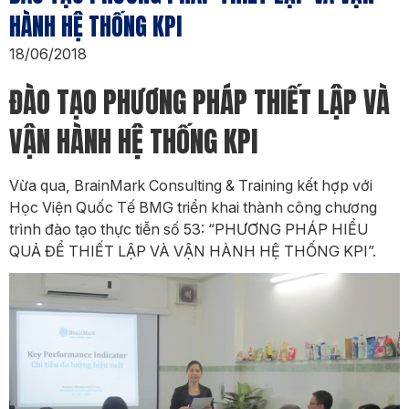
HÀNH HỆ THỐNG KPI
18/06/2018
ĐÀO TẠO PHƯƠNG PHÁP THIẾT LẬP VÀ
VẬN HÀNH HỆ THỐNG KPI
Vừa qua, BrainMark Consulting & Training kết hợp với
Học Viện Quốc Tế BMG triển khai thành công chương
trình đào tạo thực tiễn số 53: “PHƯƠNG PHÁP HIỂU
QUẢ ĐỂ THIẾT LẬP VÀ VẬN HÀNH HỆ THỐNG KPI”.