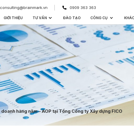
consulting@brainmark.vn
0909 363 363
GIỚI THIỆU
TƯ VẤN
ĐÀO TẠO
CÔNG CỤ
KHÁ
h doanh hàng năm – AOP tại Tổng Công ty Xây dựng FICO