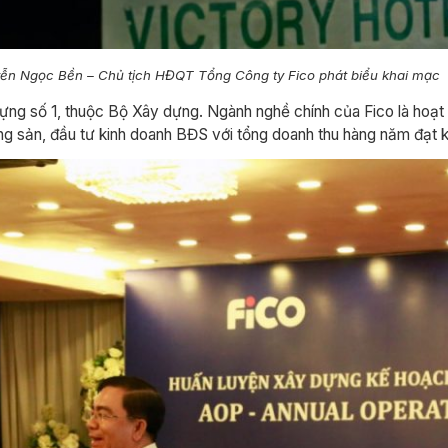
n Ngọc Bền – Chủ tịch HĐQT Tổng Công ty Fico phát biểu khai mạc
 dựng số 1, thuộc Bộ Xây dựng. Ngành nghề chính của Fico là hoạt
oảng sản, đầu tư kinh doanh BĐS với tổng doanh thu hàng năm đạt