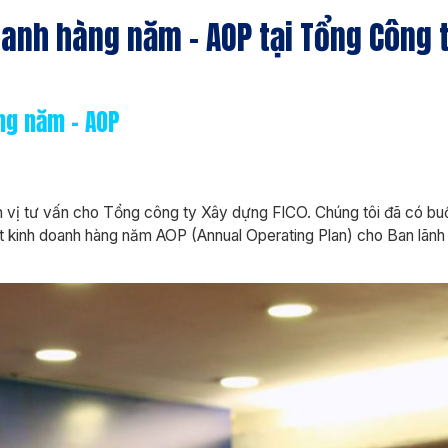
anh hàng năm – AOP tại Tổng Công 
ng năm – AOP
vị tư vấn cho Tổng công ty Xây dựng FICO. Chúng tôi đã có buổi g
ất kinh doanh hàng năm AOP (Annual Operating Plan) cho Ban lã