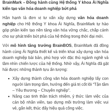
BrainMark – Đồng hành cùng Hệ thống Y khoa Ái Nghĩa
kiến tạo văn hóa doanh nghiệp bứt phá
Hân hạnh là đơn vị tư vấn xây dựng
văn hóa doanh
nghiệp
cho Hệ thống Y khoa Ái Nghĩa, BrainMark tự hào
góp phần kiến tạo nền tảng văn hóa vững chắc, chắp cánh
cho sự phát triển bứt phá của hệ thống trong thời đại mới.
ã đồng
Với
mô hình tăng trưởng BrainBOS
, BrainMark đ
hành cùng Ái Nghĩa thiết kế và triển khai xây dựng văn hóa
doanh nghiệp bài bản, phù hợp với đặc thù ngành nghề và
tầm nhìn chiến lược của hệ thống. Nhờ vậy, Ái Nghĩa đã gặt
hái được những thành tựu ấn tượng:
Xây dựng thành công văn hóa doanh nghiệp lấy con
người làm trọng tâm, hướng đến giá trị cốt lõi “Tận tâm
– Yêu thương – Chuyên nghiệp”.
Nâng cao tinh thần trách nhiệm, ý thức làm việc của
cán bộ nhân viên, tạo dựng môi trường làm việc vui
vẻ, gắn kết, thúc đẩy hiệu quả công việc.