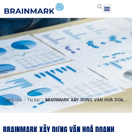
Trang chủ
Tin tức
BRAINMARK XÂY DỰNG VĂN HOÁ DOANH
NGHIỆP CHO HỆ THỐNG Y KHOA ÁI NGHĨA
BRAINMARK XÂY DỰNG VĂN HOÁ DOANH