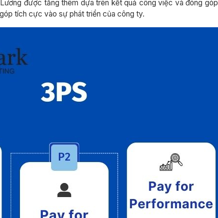
 Lương được tăng thêm dựa trên kết quả công việc và đóng góp
góp tích cực vào sự phát triển của công ty.