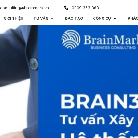
consulting@brainmark.vn
0909 363 363
GIỚI THIỆU
TƯ VẤN
ĐÀO TẠO
CÔNG CỤ
KHÁ