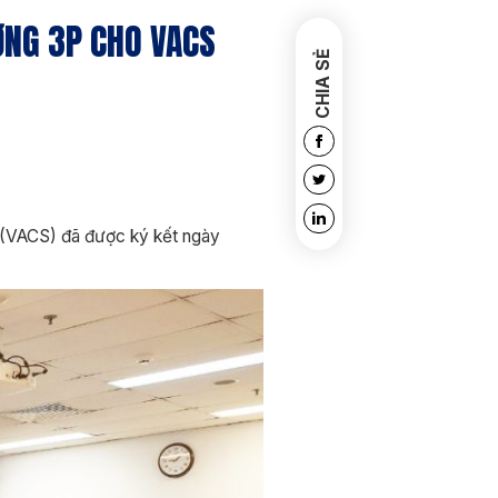
ƠNG 3P CHO VACS
CHIA SẺ
(VACS) đã được ký kết ngày