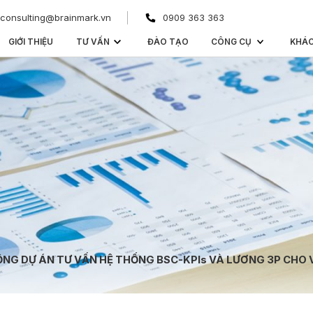
consulting@brainmark.vn
0909 363 363
GIỚI THIỆU
TƯ VẤN
ĐÀO TẠO
CÔNG CỤ
KHÁ
NG DỰ ÁN TƯ VẤN HỆ THỐNG BSC-KPIs VÀ LƯƠNG 3P CHO 