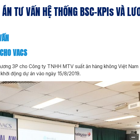
ÁN TƯ VẤN HỆ THỐNG BSC-KPIs VÀ LƯ
VẤN
 CHO
VACS
 lương 3P cho Công ty TNHH MTV suất ăn hàng không Việt Nam 
 khởi động dự án vào ngày 15/8/2019.