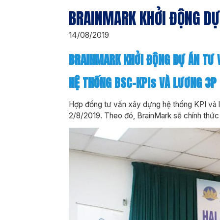
BRAINMARK KHỞI ĐỘNG DỰ 
14/08/2019
BRAINMARK KHỞI ĐỘNG DỰ ÁN TƯ 
HỆ THỐNG
BSC-KPIs VÀ LƯƠNG 3P
Hợp đồng tư vấn xây dựng hệ thống KPI và
2/8/2019. Theo đó, BrainMark sẽ chính thức