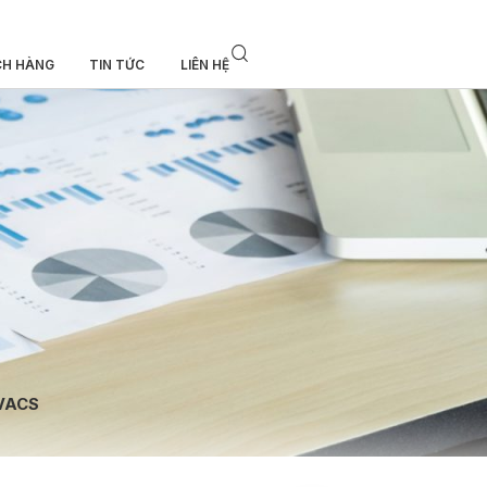
CH HÀNG
TIN TỨC
LIÊN HỆ
VACS