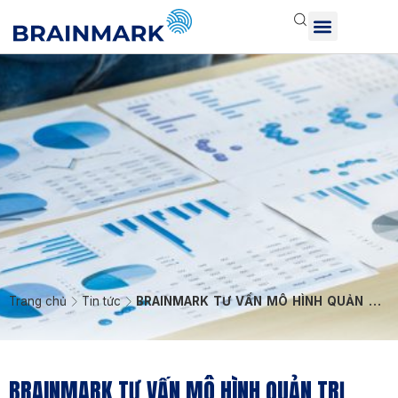
Trang chủ
Tin tức
BRAINMARK TƯ VẤN MÔ HÌNH QUẢN TRỊ
BRAINBOS CHO VINAPHARM
BRAINMARK TƯ VẤN MÔ HÌNH QUẢN TRỊ