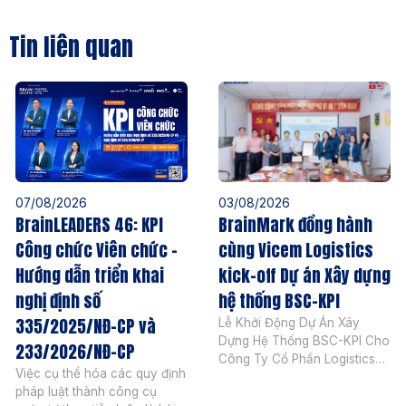
Tin liên quan
07/08/2026
03/08/2026
BrainLEADERS 46: KPI
BrainMark đồng hành
Công chức Viên chức –
cùng Vicem Logistics
Hướng dẫn triển khai
kick-off Dự án Xây dựng
nghị định số
hệ thống BSC-KPI
335/2025/NĐ-CP và
Lễ Khởi Động Dự Án Xây
Dựng Hệ Thống BSC-KPI Cho
233/2026/NĐ-CP
Công Ty Cổ Phần Logistics
Việc cụ thể hóa các quy định
Vicem Ngày 04 tháng 08
pháp luật thành công cụ
năm 2026, BrainMark