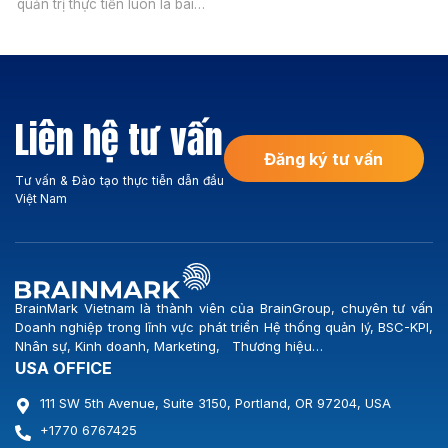
quản trị thực tiễn luôn là bài
Vietnam chính thức khởi động
toán đòi hỏi sự kết hợp chặt
dự án Xây dựng Hệ thống
chẽ giữa tư duy quản lý hiện
BSC-KPI cùng Công ty Cổ
đại và sự am hiểu sâu sắc
phần Logistics Vicem. Sự kiện
hành lang pháp lý. Với sự ra
đánh dấu bước ngoặt quan
đời của Nghị định
trọng trong chiến lược nâng
Liên hệ tư vấn
335/2025/NĐ-CP và Nghị
[…]
định […]
Đăng ký tư vấn
Tư vấn & Đào tạo thực tiễn dẫn đầu
Việt Nam
BrainMark Vietnam là thành viên của BrainGroup, chuyên tư vấn
Doanh nghiệp trong lĩnh vực phát triển Hệ thống quản lý, BSC-KPI,
Nhân sự, Kinh doanh, Marketing, Thương hiệu…
USA OFFICE
111 SW 5th Avenue, Suite 3150, Portland, OR 97204, USA
+1770 6767425