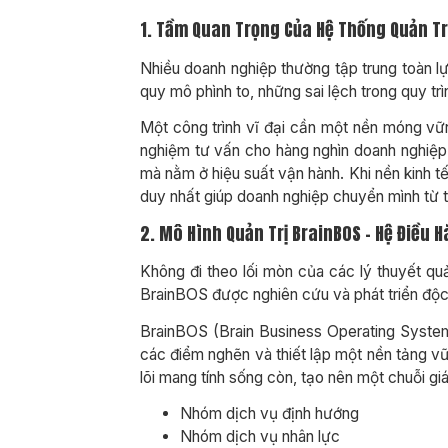
1. Tầm Quan Trọng Của Hệ Thống Quản Tr
Nhiều doanh nghiệp thường tập trung toàn lự
quy mô phình to, những sai lệch trong quy tr
Một công trình vĩ đại cần một nền móng vữ
nghiệm tư vấn cho hàng nghìn doanh nghiệp
mà nằm ở hiệu suất vận hành. Khi nền kinh tế
duy nhất giúp doanh nghiệp chuyển mình từ 
2. Mô Hình Quản Trị BrainBOS – Hệ Điều
Không đi theo lối mòn của các lý thuyết quả
BrainBOS được nghiên cứu và phát triển độc 
BrainBOS (Brain Business Operating System
các điểm nghẽn và thiết lập một nền tảng 
lõi mang tính sống còn, tạo nên một chuỗi giá 
Nhóm dịch vụ định hướng
Nhóm dịch vụ nhân lực