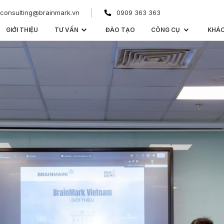
consulting@brainmark.vn
0909 363 363
GIỚI THIỆU
TƯ VẤN
ĐÀO TẠO
CÔNG CỤ
KHÁ