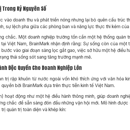
ị Trong Kỷ Nguyên Số
c vào doanh thu và phát triển nóng nhưng lại bỏ quên cấu trúc th
ình, sự lệch pha giữa các phòng ban và năng lực thực thi kém của 
ng chắc. Một doanh nghiệp trường tồn cần một hệ thống quản tr
 tại Việt Nam, BrainMark nhận định rằng: Sự sống còn của một
 bước vào giai đoạn sàng lọc gắt gao, việc sở hữu một hệ điều hà
trạng thái sống sót sang tăng trưởng mạnh mẽ.
 Hành Độc Quyền Cho Doanh Nghiệp Lớn
n trị rập khuôn từ nước ngoài vốn khó thích ứng với văn hóa ki
quyền bởi BrainMark dựa trên thực tiễn kinh tế Việt Nam.
) hoạt động như một hệ điều hành thông minh, giúp doanh nghiệ
vững chắc để sẵn sàng đón đầu những vận hội mới. Mô hình được
trị quản trị toàn diện và khép kín: