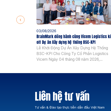
03/08/2026
BrainMark đồng hành cùng Vicem Logistics k
off Dự án Xây dựng hệ thống BSC-KPI
Lễ Khởi Động Dự Án Xây Dựng Hệ Thống
BSC-KPI Cho Công Ty Cổ Phần Logistics
Vicem Ngày 04 tháng 08 năm 2026,
BrainMark Vietnam chính thức khởi động dự
Xây dựng Hệ thống BSC-KPI cùng Công ty
phần Logistics Vicem. Sự kiện đánh dấu b
ngoặt quan trọng trong chiến lược nâng […]
Liên hệ tư vấn
Tư vấn & Đào tạo thực tiễn dẫn đầu Việt Nam