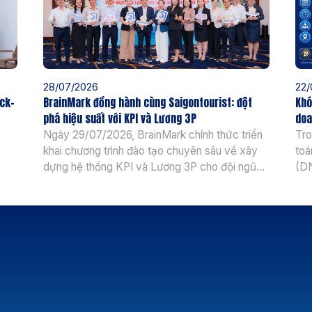
28/07/2026
22/
ick-
BrainMark đồng hành cùng Saigontourist: đột
Khó
phá hiệu suất với KPI và Lương 3P
doa
Ngày 29/07/2026, BrainMark chính thức triển
Tro
khai chương trình đào tạo chuyên sâu về xây
toá
dựng hệ thống KPI và Lương 3P cho đội ngũ
(DN
 án
Ban Lãnh đạo và Quản lý cấp cao của
độn
 Cổ
Saigontourist. Đối với một tập đoàn hàng đầu
hệ 
ước
trong ngành dịch vụ và du lịch, việc tối ưu hóa
vữn
bộ máy […]