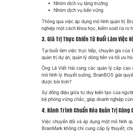
Nhóm dịch vụ tăng trưởng
Nhóm dịch vụ bền vững
Thông qua việc áp dụng mô hình quản trị B
nghiệp một cách khoa học, kiểm soát rủi ro 
3. Giá Trị Thực Chiến Từ Buổi Làm Việc 
Tại buổi làm việc trực tiếp, chuyên gia củ
quản trị dự án, quản lý dòng tiền và tối ưu h
Ông Lê Viết Hải cùng các quản lý cấp cao đ
mô hình lý thuyết suông, BrainBOS giải quy
được bôi trơn?
Sự đồng điệu giữa tư duy kiến tạo của người
bệ phóng vững chắc, giúp doanh nghiệp củng c
4. Hành Trình Chuẩn Hóa Quản Trị Cùng
Việc chuyển đổi và áp dụng một mô hình quả
BrainMark không chỉ cung cấp lý thuyết; chú