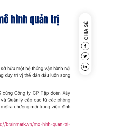
mô hình quản trị
CHIA SẺ
i sở hữu một hệ thống vận hành nội
g duy trì vị thế dẫn đầu luôn song
BOS cùng Công ty CP Tập đoàn Xây
 và Quản lý cấp cao từ các phòng
, mở ra chương mới trong việc định
s://brainmark.vn/mo-hinh-quan-tri-