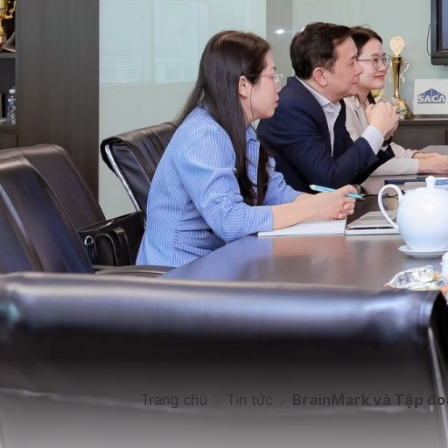
Trang chủ
Tin tức
BrainMark và Tập đoà