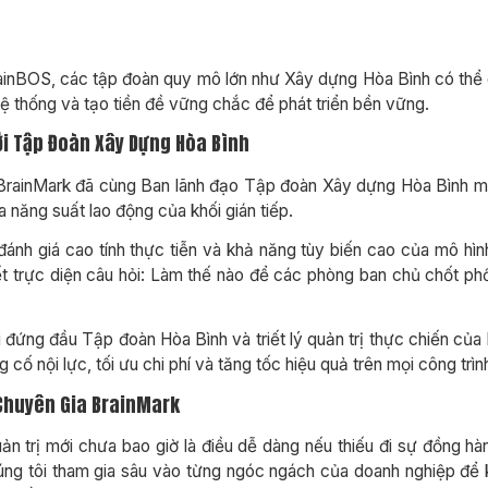
rainBOS, các tập đoàn quy mô lớn như Xây dựng Hòa Bình có thể
hệ thống và tạo tiền đề vững chắc để phát triển bền vững.
Với Tập Đoàn Xây Dựng Hòa Bình
a BrainMark đã cùng Ban lãnh đạo Tập đoàn Xây dựng Hòa Bình m
óa năng suất lao động của khối gián tiếp.
ánh giá cao tính thực tiễn và khả năng tùy biến cao của mô hìn
ết trực diện câu hỏi: Làm thế nào để các phòng ban chủ chốt p
 đứng đầu Tập đoàn Hòa Bình và triết lý quản trị thực chiến củ
ố nội lực, tối ưu chi phí và tăng tốc hiệu quả trên mọi công trìn
 Chuyên Gia BrainMark
n trị mới chưa bao giờ là điều dễ dàng nếu thiếu đi sự đồng hà
ng tôi tham gia sâu vào từng ngóc ngách của doanh nghiệp để kh