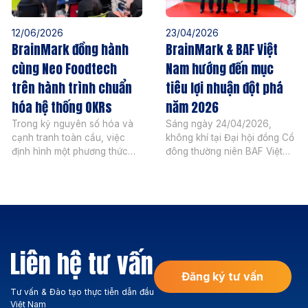
12/06/2026
23/04/2026
BrainMark đồng hành
BrainMark & BAF Việt
cùng Neo Foodtech
Nam hướng đến mục
trên hành trình chuẩn
tiêu lợi nhuận đột phá
hóa hệ thống OKRs
năm 2026
Trong kỷ nguyên số hóa và
Sáng ngày 24/04/2026,
cạnh tranh toàn cầu, việc
không khí tại Đại hội đồng Cổ
định hình một phương thức
đông thường niên BAF Việt
quản trị mục tiêu linh hoạt,
Nam trở nên sôi động hơn
mạnh mẽ là yếu tố sống còn
bao giờ hết với những mục
đối với mọi doanh nghiệp. Sự
tiêu chiến lược đầy khát
kiện diễn ra vào chiều ngày
vọng. Đại diện cho đội ngũ
12 tháng 06 năm 2026 đánh
chuyên gia tư vấn, ThS.
dấu một cột mốc quan trọng
David Tân Nguyễn
khi chương […]
(BrainMark Vietnam) đã có
Liên hệ tư vấn
mặt để cùng chứng kiến […]
Đăng ký tư vấn
Tư vấn & Đào tạo thực tiễn dẫn đầu
Việt Nam