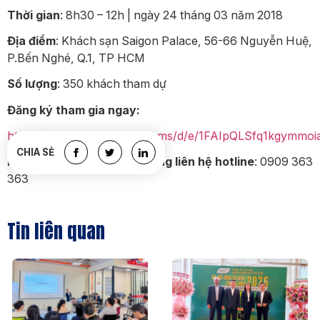
Thời gian
: 8h30 – 12h | ngày 24 tháng 03 năm 2018
Địa điểm
: Khách sạn Saigon Palace, 56-66 Nguyễn Huệ,
P.Bến Nghé, Q.1, TP HCM
Số lượng
: 350 khách tham dự
Đăng ký tham gia ngay:
https://docs.google.com/forms/d/e/1FAIpQLSfq1kgymm
CHIA SẺ
Mọi thông tin chi tiết vui lòng liên hệ hotline
: 0909 363
363
Tin liên quan