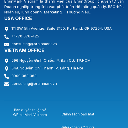
BrainMark Vietnam là thành viên của BrainGroup, chuyên tư vấn
Doanh nghiệp trong lĩnh vực phát triển Hệ thống quản lý, BSC-KPI,
Nhân sự, Kinh doanh, Marketing, Thương hiệu…
USA OFFICE
111 SW 5th Avenue, Suite 3150, Portland, OR 97204, USA
+1770 6767425
consulting@brainmark.vn
VIETNAM OFFICE
596 Nguyễn Đình Chiểu, P. Bàn Cờ, TP.HCM
54A Nguyễn Chí Thanh, P. Láng, Hà Nội
0909 363 363
consulting@brainmark.vn
Bản quyền thuộc về
Chính sách bảo mật
©BrainMark Vietnam
Điều khoản sử dụng