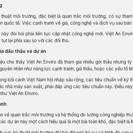
g
thuật môi trường, đặc biệt là quan trắc môi trường, có sự tham
 quốc tế. Việc cạnh tranh về giá, công nghệ và dịch vụ sau bán 
này đòi hỏi phải liên tục cập nhật công nghệ mới. Việt An Env
tụt lại phía sau so với các đối thủ.
ia đấu thầu và dự án
ệu cho thấy Việt An Enviro đã tham gia nhiều gói thầu nhưng tỷ 
nguyên nhân như năng lực cạnh tranh, giá thầu, hoặc các yếu tố kh
ng bối cảnh Việt Nam hội nhập sâu rộng, các tiêu chuẩn về kỹ t
c nhà máy sản xuất, phải đáp ứng các tiêu chuẩn này. Điều này v
như Việt An Enviro.
ành
 về quan trắc môi trường và hệ thống đo lường công nghiệp thườ
các dự án này một cách hiệu quả là một bài toán khó, đặc biệt là
h vực kỹ thuật môi trường đòi hỏi đội ngũ kỹ sư có trình độ cao v