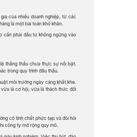
 gia của nhiều doanh nghiệp, từ các
hàng là một bài toán khó khăn.
iro cần phải đầu tư không ngừng vào
lệ thắng thầu chưa thực sự nổi bật.
ác trong quy trình đấu thầu.
huật môi trường ngày càng khắt khe.
ừa là cơ hội, vừa là thách thức đối
ng có tính chất phức tạp và đòi hỏi
 khi công ty mở rộng quy mô.
à giàu kinh nghiệm. Việc thu hút, đào