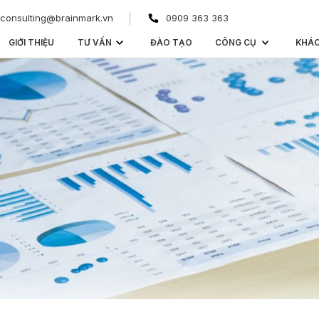
consulting@brainmark.vn
0909 363 363
GIỚI THIỆU
TƯ VẤN
ĐÀO TẠO
CÔNG CỤ
KHÁ