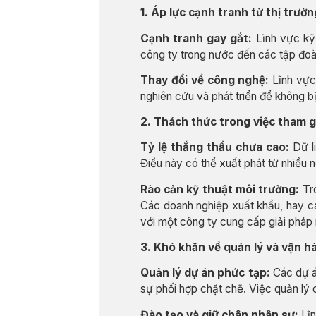
1. Áp lực cạnh tranh từ thị trườn
Cạnh tranh gay gắt:
Lĩnh vực kỹ 
công ty trong nước đến các tập đoàn
Thay đổi về công nghệ:
Lĩnh vực 
nghiên cứu và phát triển để không bị 
2. Thách thức trong việc tham g
Tỷ lệ thắng thầu chưa cao:
Dữ li
Điều này có thể xuất phát từ nhiều 
Rào cản kỹ thuật môi trường:
Tro
Các doanh nghiệp xuất khẩu, hay cá
với một công ty cung cấp giải pháp 
3. Khó khăn về quản lý và vận h
Quản lý dự án phức tạp:
Các dự án
sự phối hợp chặt chẽ. Việc quản lý 
Đào tạo và giữ chân nhân sự:
Lĩn