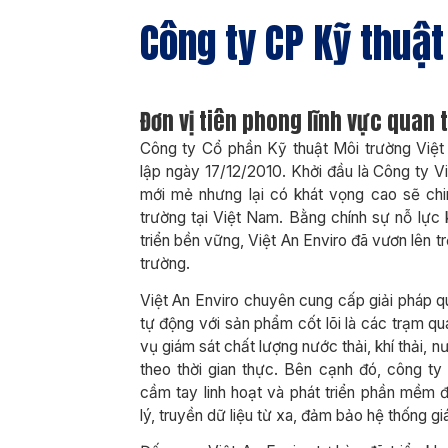
Công ty CP Kỹ thuật
Đơn vị tiên phong lĩnh vực quan 
Công ty Cổ phần Kỹ thuật Môi trường Việt 
lập ngày 17/12/2010. Khởi đầu là Công ty V
mới mẻ nhưng lại có khát vọng cao sẽ chi
trường tại Việt Nam. Bằng chính sự nỗ lực
triển bền vững, Việt An Enviro đã vươn lên tr
trường.
Việt An Enviro chuyên cung cấp giải pháp q
tự động với sản phẩm cốt lõi là các trạm q
vụ giám sát chất lượng nước thải, khí thải, 
theo thời gian thực. Bên cạnh đó, công ty
cầm tay linh hoạt và phát triển phần mềm 
lý, truyền dữ liệu từ xa, đảm bảo hệ thống g