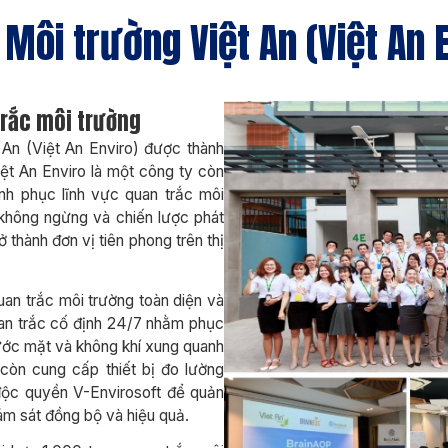
 Môi trường Việt An (Việt An 
trắc môi trường
An (Việt An Enviro) được thành
iệt An Enviro là một công ty còn
nh phục lĩnh vực quan trắc môi
 không ngừng và chiến lược phát
ở thành đơn vị tiên phong trên thị
uan trắc môi trường toàn diện và
uan trắc cố định 24/7 nhằm phục
nước mặt và không khí xung quanh
 còn cung cấp thiết bị đo lường
độc quyền V-Envirosoft để quản
iám sát đồng bộ và hiệu quả.