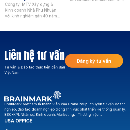
Công ty MTV Xây dựng &
Vietnam real estate market,
Kinh doanh Nhà Phú Nhuận
Smartland operates in the
với kinh nghiệm gần 40 năm
following areas: Investment
hoạt động, trải qua nhiều
consulting in apartments,
biến động của thị trường,
villas and project land in the
công ty vẫn vững bước hòa
city center and the South of
nhập, phát triển và có được
Saigon (Phu My Hung, Nha
nhiều thành quả trên thương
Be, Thai Son, Him Lam,
Liên hệ tư vấn
trường. Hoạt động kinh
Hoang Anh Gia Lai, BMC-
doanh chính của Công ty:
Hung Long …). Smartland […]
Đăng ký tư vấn
Xây dựng […]
Tư vấn & Đào tạo thực tiễn dẫn đầu
Việt Nam
BrainMark Vietnam là thành viên của BrainGroup, chuyên tư vấn doanh
nghiệp, đào tạo doanh nghiệp trong lĩnh vực phát triển Hệ thống quản lý,
BSC-KPI, Nhân sự, Kinh doanh, Marketing, Thương hiệu…
USA OFFICE