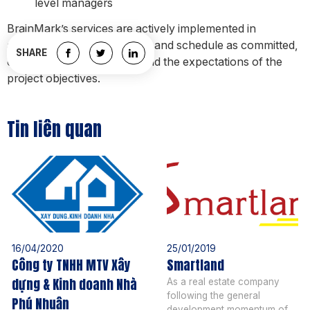
level managers
BrainMark’s services are actively implemented in
accordance with work items and schedule as committed,
SHARE
ensuring good results beyond the expectations of the
project objectives.
Tin liên quan
16/04/2020
25/01/2019
Công ty TNHH MTV Xây
Smartland
dựng & Kinh doanh Nhà
As a real estate company
following the general
Phú Nhuận
development momentum of