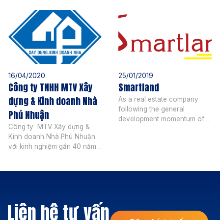
16/04/2020
25/01/2019
Công ty TNHH MTV Xây
Smartland
dựng & Kinh doanh Nhà
As a real estate company
following the general
Phú Nhuận
development momentum of
Công ty MTV Xây dựng &
Vietnam real estate market,
Kinh doanh Nhà Phú Nhuận
Smartland operates in the
với kinh nghiệm gần 40 năm
following areas: Investment
hoạt động, trải qua nhiều
consulting in apartments,
biến động của thị trường,
villas and project land in the
công ty vẫn vững bước hòa
city center and the South of
nhập, phát triển và có được
Saigon (Phu My Hung, Nha
nhiều thành quả trên thương
Be, Thai Son, Him Lam,
Liên hệ tư vấn
trường. Hoạt động kinh
Hoang Anh Gia Lai, BMC-
doanh chính của Công ty:
Hung Long …). Smartland […]