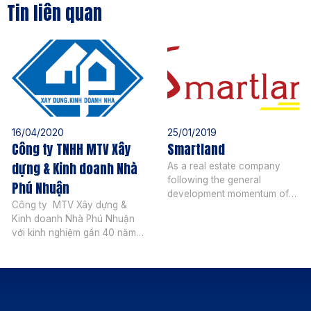
Tin liên quan
16/04/2020
25/01/2019
Công ty TNHH MTV Xây
Smartland
dựng & Kinh doanh Nhà
As a real estate company
following the general
Phú Nhuận
development momentum of
Công ty MTV Xây dựng &
Vietnam real estate market,
Kinh doanh Nhà Phú Nhuận
Smartland operates in the
với kinh nghiệm gần 40 năm
following areas: Investment
hoạt động, trải qua nhiều
consulting in apartments,
biến động của thị trường,
villas and project land in the
công ty vẫn vững bước hòa
city center and the South of
nhập, phát triển và có được
Saigon (Phu My Hung, Nha
nhiều thành quả trên thương
Be, Thai Son, Him Lam,