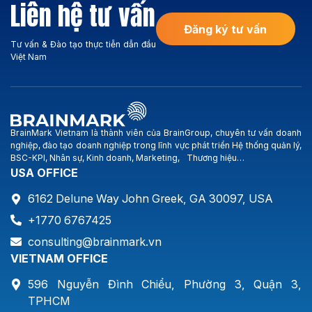
Liên hệ tư vấn
trường. Hoạt động kinh
Hoang Anh Gia Lai, BMC-
doanh chính của Công ty:
Hung Long …). Smartland […]
Đăng ký tư vấn
Xây dựng […]
Tư vấn & Đào tạo thực tiễn dẫn đầu
Việt Nam
BrainMark Vietnam là thành viên của BrainGroup, chuyên tư vấn doanh
nghiệp, đào tạo doanh nghiệp trong lĩnh vực phát triển Hệ thống quản lý,
BSC-KPI, Nhân sự, Kinh doanh, Marketing, Thương hiệu…
USA OFFICE
6162 Delune Way John Greek, GA 30097, USA
+1770 6767425
consulting@brainmark.vn
VIETNAM OFFICE
596 Nguyễn Đình Chiểu, Phường 3, Quận 3,
TPHCM