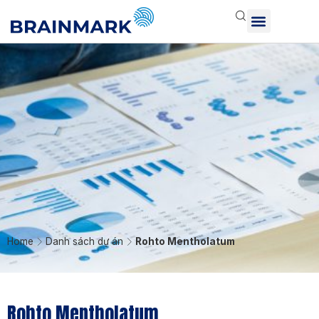
Home
Danh sách dự án
Rohto Mentholatum
Rohto Mentholatum