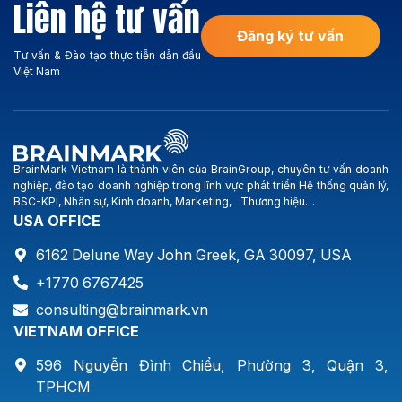
Liên hệ tư vấn
trường. Hoạt động kinh
Hoang Anh Gia Lai, BMC-
doanh chính của Công ty:
Hung Long …). Smartland […]
Đăng ký tư vấn
Xây dựng […]
Tư vấn & Đào tạo thực tiễn dẫn đầu
Việt Nam
BrainMark Vietnam là thành viên của BrainGroup, chuyên tư vấn doanh
nghiệp, đào tạo doanh nghiệp trong lĩnh vực phát triển Hệ thống quản lý,
BSC-KPI, Nhân sự, Kinh doanh, Marketing, Thương hiệu…
USA OFFICE
6162 Delune Way John Greek, GA 30097, USA
+1770 6767425
consulting@brainmark.vn
VIETNAM OFFICE
596 Nguyễn Đình Chiểu, Phường 3, Quận 3,
TPHCM