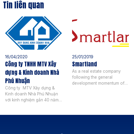
Tin liên quan
16/04/2020
25/01/2019
Công ty TNHH MTV Xây
Smartland
dựng & Kinh doanh Nhà
As a real estate company
following the general
Phú Nhuận
development momentum of
Công ty MTV Xây dựng &
Vietnam real estate market,
Kinh doanh Nhà Phú Nhuận
Smartland operates in the
với kinh nghiệm gần 40 năm
following areas: Investment
hoạt động, trải qua nhiều
consulting in apartments,
biến động của thị trường,
villas and project land in the
công ty vẫn vững bước hòa
city center and the South of
nhập, phát triển và có được
Saigon (Phu My Hung, Nha
nhiều thành quả trên thương
Be, Thai Son, Him Lam,