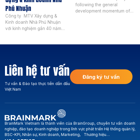
following the general
Phú Nhuận
development momentum of
Công ty MTV Xây dựng &
Vietnam real estate market,
Kinh doanh Nhà Phú Nhuận
Smartland operates in the
với kinh nghiệm gần 40 năm
following areas: Investment
hoạt động, trải qua nhiều
consulting in apartments,
biến động của thị trường,
villas and project land in the
công ty vẫn vững bước hòa
city center and the South of
nhập, phát triển và có được
Saigon (Phu My Hung, Nha
nhiều thành quả trên thương
Be, Thai Son, Him Lam,
Liên hệ tư vấn
trường. Hoạt động kinh
Hoang Anh Gia Lai, BMC-
doanh chính của Công ty:
Hung Long …). Smartland […]
Đăng ký tư vấn
Xây dựng […]
Tư vấn & Đào tạo thực tiễn dẫn đầu
Việt Nam
BrainMark Vietnam là thành viên của BrainGroup, chuyên tư vấn doanh
nghiệp, đào tạo doanh nghiệp trong lĩnh vực phát triển Hệ thống quản lý,
BSC-KPI, Nhân sự, Kinh doanh, Marketing, Thương hiệu…