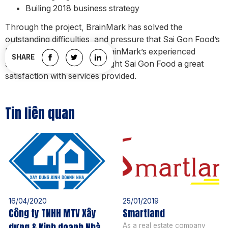
Builing 2018 business strategy
Through the project, BrainMark has solved the
outstanding difficulties, and pressure that Sai Gon Food’s
BODs encountered. With BrainMark’s experienced
SHARE
specialists, we already brought Sai Gon Food a great
satisfaction with services provided.
Tin liên quan
16/04/2020
25/01/2019
Công ty TNHH MTV Xây
Smartland
dựng & Kinh doanh Nhà
As a real estate company