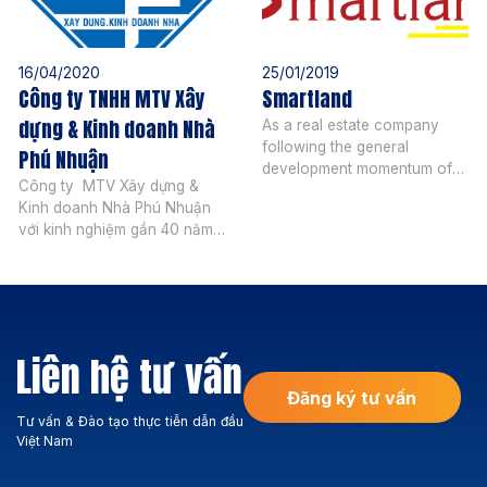
16/04/2020
25/01/2019
Công ty TNHH MTV Xây
Smartland
dựng & Kinh doanh Nhà
As a real estate company
following the general
Phú Nhuận
development momentum of
Công ty MTV Xây dựng &
Vietnam real estate market,
Kinh doanh Nhà Phú Nhuận
Smartland operates in the
với kinh nghiệm gần 40 năm
following areas: Investment
hoạt động, trải qua nhiều
consulting in apartments,
biến động của thị trường,
villas and project land in the
công ty vẫn vững bước hòa
city center and the South of
nhập, phát triển và có được
Saigon (Phu My Hung, Nha
nhiều thành quả trên thương
Be, Thai Son, Him Lam,
Liên hệ tư vấn
trường. Hoạt động kinh
Hoang Anh Gia Lai, BMC-
doanh chính của Công ty:
Hung Long …). Smartland […]
Đăng ký tư vấn
Xây dựng […]
Tư vấn & Đào tạo thực tiễn dẫn đầu
Việt Nam