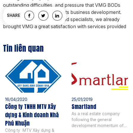
outstanding difficulties, and pressure that VMG BODs
encountered on the way of its business development.
SHARE
With BrainMark’s experienced specialists, we already
brought VMG a great satisfaction with services provided
Tin liên quan
16/04/2020
25/01/2019
Công ty TNHH MTV Xây
Smartland
dựng & Kinh doanh Nhà
As a real estate company
following the general
Phú Nhuận
development momentum of
Công ty MTV Xây dựng &
Vietnam real estate market,