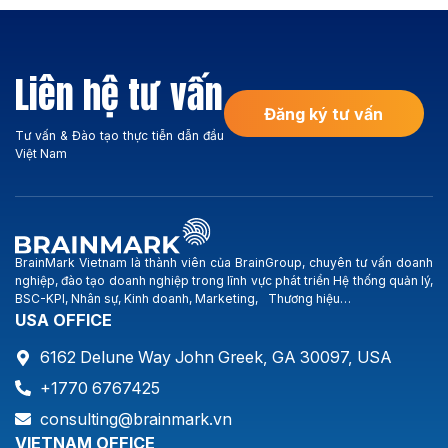
villas and project land in the
công ty vẫn vững bước hòa
city center and the South of
nhập, phát triển và có được
Saigon (Phu My Hung, Nha
nhiều thành quả trên thương
Be, Thai Son, Him Lam,
Liên hệ tư vấn
trường. Hoạt động kinh
Hoang Anh Gia Lai, BMC-
doanh chính của Công ty:
Hung Long …). Smartland […]
Đăng ký tư vấn
Xây dựng […]
Tư vấn & Đào tạo thực tiễn dẫn đầu
Việt Nam
BrainMark Vietnam là thành viên của BrainGroup, chuyên tư vấn doanh
nghiệp, đào tạo doanh nghiệp trong lĩnh vực phát triển Hệ thống quản lý,
BSC-KPI, Nhân sự, Kinh doanh, Marketing, Thương hiệu…
USA OFFICE
6162 Delune Way John Greek, GA 30097, USA
+1770 6767425
consulting@brainmark.vn
VIETNAM OFFICE