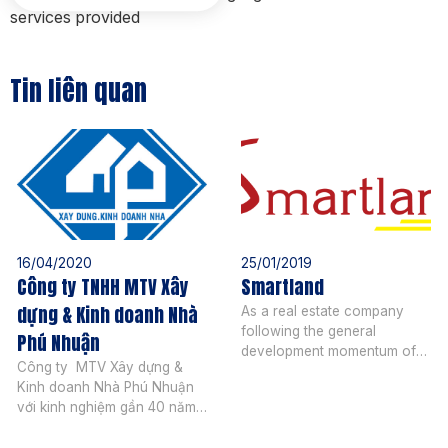
services provided
Tin liên quan
16/04/2020
25/01/2019
Công ty TNHH MTV Xây
Smartland
dựng & Kinh doanh Nhà
As a real estate company
following the general
Phú Nhuận
development momentum of
Công ty MTV Xây dựng &
Vietnam real estate market,
Kinh doanh Nhà Phú Nhuận
Smartland operates in the
với kinh nghiệm gần 40 năm
following areas: Investment
hoạt động, trải qua nhiều
consulting in apartments,
biến động của thị trường,