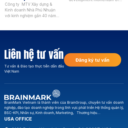
Công ty MTV Xây dựng &
Vietnam real estate market,
Kinh doanh Nhà Phú Nhuận
Smartland operates in the
với kinh nghiệm gần 40 năm
following areas: Investment
hoạt động, trải qua nhiều
consulting in apartments,
biến động của thị trường,
villas and project land in the
công ty vẫn vững bước hòa
city center and the South of
nhập, phát triển và có được
Saigon (Phu My Hung, Nha
nhiều thành quả trên thương
Be, Thai Son, Him Lam,
Liên hệ tư vấn
trường. Hoạt động kinh
Hoang Anh Gia Lai, BMC-
doanh chính của Công ty:
Hung Long …). Smartland […]
Đăng ký tư vấn
Xây dựng […]
Tư vấn & Đào tạo thực tiễn dẫn đầu
Việt Nam
BrainMark Vietnam là thành viên của BrainGroup, chuyên tư vấn doanh
nghiệp, đào tạo doanh nghiệp trong lĩnh vực phát triển Hệ thống quản lý,
BSC-KPI, Nhân sự, Kinh doanh, Marketing, Thương hiệu…
USA OFFICE