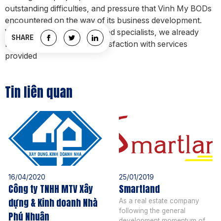
outstanding difficulties, and pressure that Vinh My BODs
encountered on the way of its business development.
With BrainMark’s experienced specialists, we already
SHARE
brought Vinh My a great satisfaction with services
provided
Tin liên quan
16/04/2020
25/01/2019
Công ty TNHH MTV Xây
Smartland
dựng & Kinh doanh Nhà
As a real estate company
following the general
Phú Nhuận
development momentum of