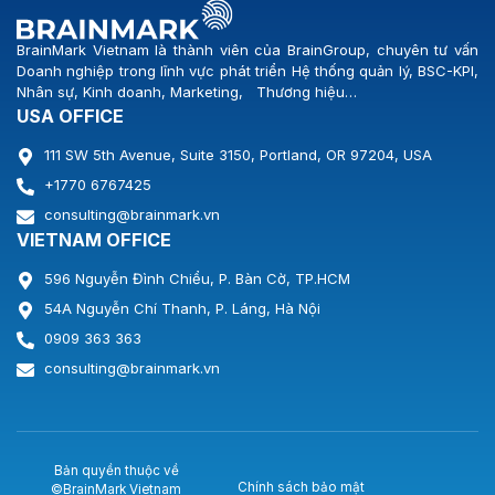
BrainMark Vietnam là thành viên của BrainGroup, chuyên tư vấn
Doanh nghiệp trong lĩnh vực phát triển Hệ thống quản lý, BSC-KPI,
Nhân sự, Kinh doanh, Marketing, Thương hiệu…
USA OFFICE
111 SW 5th Avenue, Suite 3150, Portland, OR 97204, USA
+1770 6767425
consulting@brainmark.vn
VIETNAM OFFICE
596 Nguyễn Đình Chiểu, P. Bàn Cờ, TP.HCM
54A Nguyễn Chí Thanh, P. Láng, Hà Nội
0909 363 363
consulting@brainmark.vn
Bản quyền thuộc về
Chính sách bảo mật
©BrainMark Vietnam