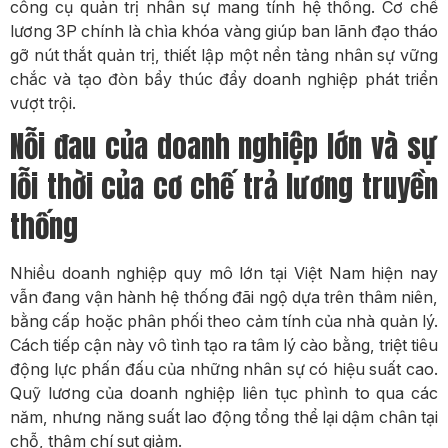
công cụ quản trị nhân sự mang tính hệ thống. Cơ chế
lương 3P chính là chìa khóa vàng giúp ban lãnh đạo tháo
gỡ nút thắt quản trị, thiết lập một nền tảng nhân sự vững
chắc và tạo đòn bẩy thúc đẩy doanh nghiệp phát triển
vượt trội.
Nỗi đau của doanh nghiệp lớn và sự
lỗi thời của cơ chế trả lương truyền
thống
Nhiều doanh nghiệp quy mô lớn tại Việt Nam hiện nay
vẫn đang vận hành hệ thống đãi ngộ dựa trên thâm niên,
bằng cấp hoặc phân phối theo cảm tính của nhà quản lý.
Cách tiếp cận này vô tình tạo ra tâm lý cào bằng, triệt tiêu
động lực phấn đấu của những nhân sự có hiệu suất cao.
Quỹ lương của doanh nghiệp liên tục phình to qua các
năm, nhưng năng suất lao động tổng thể lại dậm chân tại
chỗ, thậm chí sụt giảm.