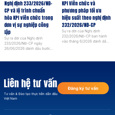
Nghị định 233/2026/NĐ-
KPI Viên chức và
CP và lộ trình chuẩn
phương pháp tối ưu
hóa KPI viên chức trong
hiệu suất theo nghị định
đơn vị sự nghiệp công
232/2026/NĐ-CP
lập
Sự ra đời của Nghị định
232/2026/NĐ-CP ban hành
Sự ra đời của Nghị định
vào tháng 6/2026 đánh dấu
233/2026/NĐ-CP ngày
bước chuyển mình quan
26/06/2026 đánh dấu bước
trọng trong hoạt động quản
tiến chiến lược trong công
trị khối đơn vị sự nghiệp công
tác quản lý và đánh giá nhân
lập. Đẩy mạnh quản lý nhân
sự khu vực công. Quy định
sự dựa trên vị trí việc làm kết
này dịch chuyển mạnh mẽ tư
hợp với việc đo lường KPI
duy quản trị từ theo dõi quy
viên chức chính là chìa […]
Liên hệ tư vấn
trình sang đo lường hiệu suất
thực tế dựa trên KPI viên […]
Đăng ký tư vấn
Tư vấn & Đào tạo thực tiễn dẫn đầu
Việt Nam