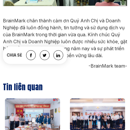
BrainMark chân thành cảm ơn Quý Anh Chị và Doanh
Nghiệp đã luôn đồng hành, tin tưởng và sử dụng dịch vụ
của BrainMark trong thời gian vừa qua. Kính chúc Quý
Anh Chị và Doanh Nghiệp luôn được nhiều sức khỏe, gặt
hái nhiều thành công lớn trong năm nay và sự phát triển
của Quý Doanh Nghiệp luôn bền vững lâu dài.
CHIA SẺ
-BrainMark team-
Tin liên quan