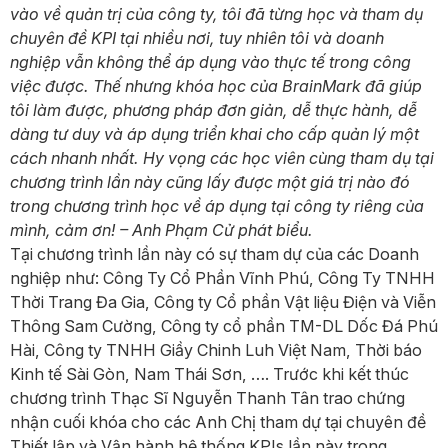
vào về quản trị của công ty, tôi đã từng học và tham dụ
chuyên đề KPI tại nhiều nơi, tuy nhiên tôi và doanh
nghiệp vẫn không thể áp dụng vào thực tế trong công
việc được. Thế nhưng khóa học của BrainMark đã giúp
tôi làm được, phương pháp đơn giản, dễ thực hành, dễ
dàng tư duy và áp dụng triển khai cho cấp quản lý một
cách nhanh nhất. Hy vọng các học viên cùng tham dụ tại
chương trình lần này cũng lấy được một giá trị nào đó
trong chương trình học về áp dụng tại công ty riêng của
mình, cảm ơn! – Anh Phạm Cử phát biểu.
Tại chương trình lần này có sự tham dự của các Doanh
nghiệp như: Công Ty Cổ Phần Vĩnh Phú, Công Ty TNHH
Thời Trang Đa Gia, Công ty Cổ phần Vật liệu Điện và Viễn
Thông Sam Cường, Công ty cổ phần TM-DL Dốc Đá Phú
Hài, Công ty TNHH Giầy Chinh Luh Việt Nam, Thời báo
Kinh tế Sài Gòn, Nam Thái Sơn, …. Trước khi kết thúc
chương trình Thạc Sĩ Nguyễn Thanh Tân trao chứng
nhận cuối khóa cho các Anh Chị tham dự tại chuyên đề
Thiết lập và Vận hành hệ thống KPIs lần này trong