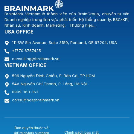
BrainMark Vietnam là thành viên của BrainGroup, chuyên tư vấn
Doanh nghiệp trong lĩnh vực phát triển Hệ thống quản lý, BSC-KPI,
Nhân sự, Kinh doanh, Marketing, Thương hiệu…
USA OFFICE
111 SW 5th Avenue, Suite 3150, Portland, OR 97204, USA
+1770 6767425
consulting@brainmark.vn
VIETNAM OFFICE
596 Nguyễn Đình Chiểu, P. Bàn Cờ, TP.HCM
54A Nguyễn Chí Thanh, P. Láng, Hà Nội
0909 363 363
consulting@brainmark.vn
Bản quyền thuộc về
Chính sách bảo mật
©BrainMark Vietnam