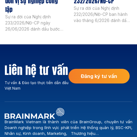
đơn vị sự nghiệp công
232/2026/NĐ-CP
lập
Sự ra đời của Nghị định
232/2026/NĐ-CP ban hành
Sự ra đời của Nghị định
vào tháng 6/2026 đánh dấu
233/2026/NĐ-CP ngày
bước chuyển mình quan
26/06/2026 đánh dấu bước
trọng trong hoạt động quản
tiến chiến lược trong công
trị khối đơn vị sự nghiệp công
tác quản lý và đánh giá nhân
lập. Đẩy mạnh quản lý nhân
sự khu vực công. Quy định
sự dựa trên vị trí việc làm kết
này dịch chuyển mạnh mẽ tư
hợp với việc đo lường KPI
duy quản trị từ theo dõi quy
viên chức chính là chìa […]
Liên hệ tư vấn
trình sang đo lường hiệu suất
thực tế dựa trên KPI viên […]
Đăng ký tư vấn
Tư vấn & Đào tạo thực tiễn dẫn đầu
Việt Nam
BrainMark Vietnam là thành viên của BrainGroup, chuyên tư vấn
Doanh nghiệp trong lĩnh vực phát triển Hệ thống quản lý, BSC-KPI,
Nhân sự, Kinh doanh, Marketing, Thương hiệu…