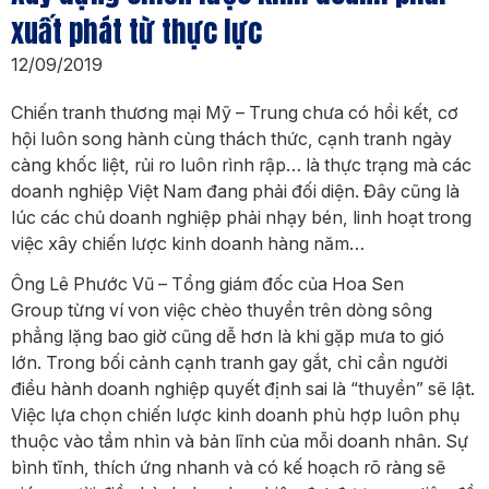
xuất phát từ thực lực
12/09/2019
Chiến tranh thương mại Mỹ – Trung chưa có hồi kết, cơ
hội luôn song hành cùng thách thức, cạnh tranh ngày
càng khốc liệt, rủi ro luôn rình rập… là thực trạng mà các
doanh nghiệp Việt Nam đang phải đối diện. Đây cũng là
lúc các chủ doanh nghiệp phải nhạy bén, linh hoạt trong
việc xây chiến lược kinh doanh hàng năm…
Ông Lê Phước Vũ – Tổng giám đốc của Hoa Sen
Group từng ví von việc chèo thuyền trên dòng sông
phẳng lặng bao giờ cũng dễ hơn là khi gặp mưa to gió
lớn. Trong bối cảnh cạnh tranh gay gắt, chỉ cần người
điều hành doanh nghiệp quyết định sai là “thuyền” sẽ lật.
Việc lựa chọn chiến lược kinh doanh phù hợp luôn phụ
thuộc vào tầm nhìn và bản lĩnh của mỗi doanh nhân. Sự
bình tĩnh, thích ứng nhanh và có kế hoạch rõ ràng sẽ