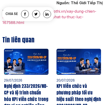
Nguồn: Thế Giới Tiếp Thị
Link Bài Viêt:
https://thegioitiepthi.vn/xay-dung-chien-
CHIA SẺ
luoc-kinh-doanh-phai-xuat-phat-tu-thuc-luc-
167588.html
Tin liên quan
29/07/2026
20/07/2026
Nghị định 233/2026/NĐ-
KPI Viên chức và
CP và lộ trình chuẩn
phương pháp tối ưu
hóa KPI viên chức trong
hiệu suất theo nghị định