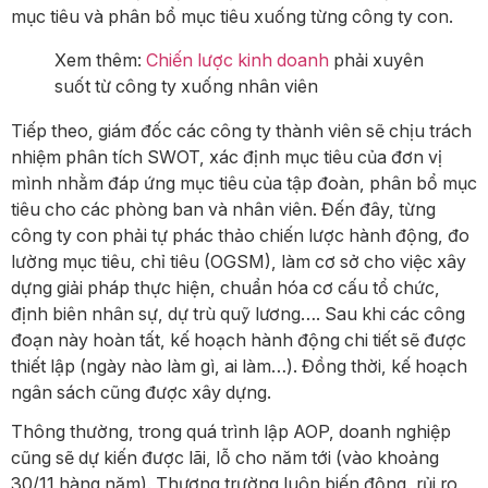
mục tiêu và phân bổ mục tiêu xuống từng công ty con.
Xem thêm:
Chiến lược kinh doanh
phải xuyên
suốt từ công ty xuống nhân viên
Tiếp theo, giám đốc các công ty thành viên sẽ chịu trách
nhiệm phân tích SWOT, xác định mục tiêu của đơn vị
mình nhằm đáp ứng mục tiêu của tập đoàn, phân bổ mục
tiêu cho các phòng ban và nhân viên. Đến đây, từng
công ty con phải tự phác thảo chiến lược hành động, đo
lường mục tiêu, chỉ tiêu (OGSM), làm cơ sở cho việc xây
dựng giải pháp thực hiện, chuẩn hóa cơ cấu tổ chức,
định biên nhân sự, dự trù quỹ lương…. Sau khi các công
đoạn này hoàn tất, kế hoạch hành động chi tiết sẽ được
thiết lập (ngày nào làm gì, ai làm…). Đồng thời, kế hoạch
ngân sách cũng được xây dựng.
Thông thường, trong quá trình lập AOP, doanh nghiệp
cũng sẽ dự kiến được lãi, lỗ cho năm tới (vào khoảng
30/11 hàng năm). Thương trường luôn biến động, rủi ro